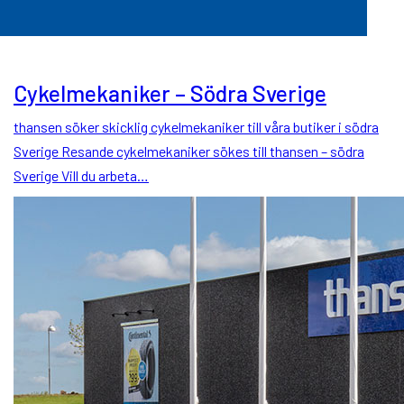
Cykelmekaniker – Södra Sverige
thansen söker skicklig cykelmekaniker till våra butiker i södra
Sverige Resande cykelmekaniker sökes till thansen – södra
Sverige Vill du arbeta…