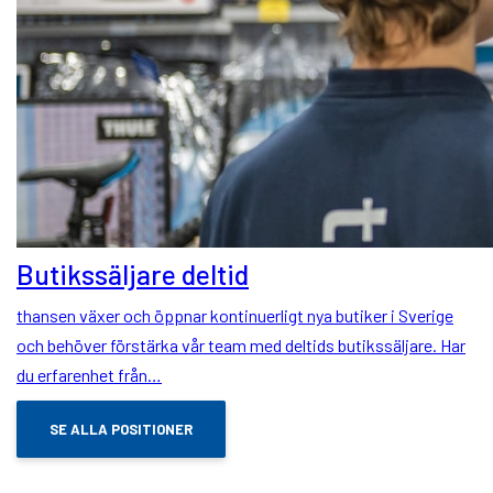
Butikssäljare deltid
thansen växer och öppnar kontinuerligt nya butiker i Sverige
och behöver förstärka vår team med deltids butikssäljare. Har
du erfarenhet från…
SE ALLA POSITIONER